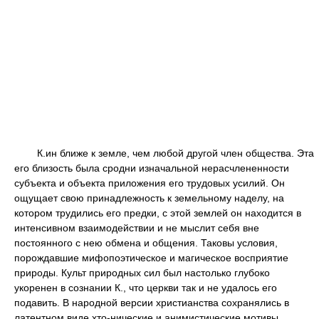
К.ин ближе к земле, чем любой другой член общества. Эта
его близость была сродни изначальной нерасчлененности
субъекта и объекта приложения его трудовых усилий. Он
ощущает свою принадлежность к земельному наделу, на
котором трудились его предки, с этой землей он находится в
интенсивном взаимодействии и не мыслит себя вне
постоянного с нею обмена и общения. Таковы условия,
порождавшие мифопоэтическое и магическое восприятие
природы. Культ природных сил был настолько глубоко
укоренен в сознании К., что церкви так и не удалось его
подавить. В народной версии христианства сохранялись в
латентном виде хто-нические и анимистические мотивы.