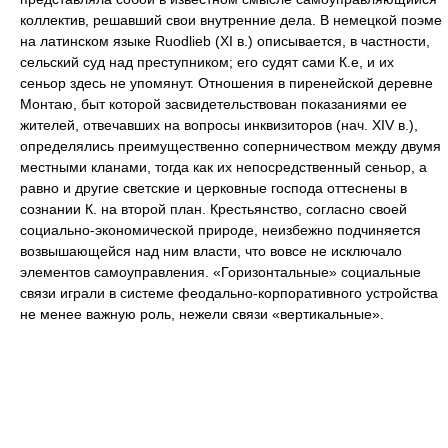
коллектив, решавший свои внутренние дела. В немецкой поэме
на латинском языке Ruodlieb (XI в.) описывается, в частности,
сельский суд над преступником; его судят сами К.е, и их
сеньор здесь не упомянут. Отношения в пиренейской деревне
Монтаю, быт которой засвидетельствован показаниями ее
жителей, отвечавших на вопросы инквизиторов (нач. XIV в.),
определялись преимущественно соперничеством между двумя
местными кланами, тогда как их непосредственный сеньор, а
равно и другие светские и церковные господа оттеснены в
сознании К. на второй план. Крестьянство, согласно своей
социально-экономической природе, неизбежно подчиняется
возвышающейся над ним власти, что вовсе не исключало
элементов самоуправления. «Горизонтальные» социальные
связи играли в системе феодально-корпоративного устройства
не менее важную роль, нежели связи «вертикальные».