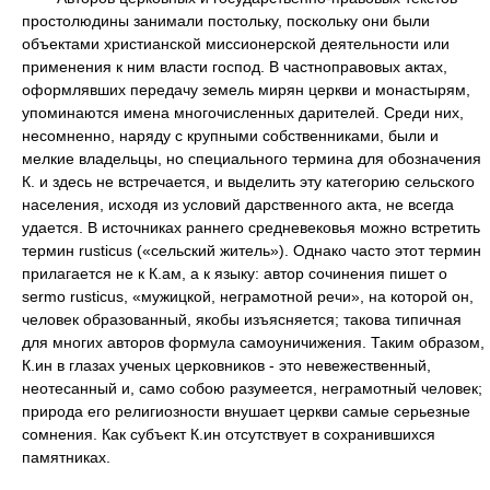
простолюдины занимали постольку, поскольку они были
объектами христианской миссионерской деятельности или
применения к ним власти господ. В частноправовых актах,
оформлявших передачу земель мирян церкви и монастырям,
упоминаются имена многочисленных дарителей. Среди них,
несомненно, наряду с крупными собственниками, были и
мелкие владельцы, но специального термина для обозначения
К. и здесь не встречается, и выделить эту категорию сельского
населения, исходя из условий дарственного акта, не всегда
удается. В источниках раннего средневековья можно встретить
термин rusticus («сельский житель»). Однако часто этот термин
прилагается не к К.ам, а к языку: автор сочинения пишет о
sermo rusticus, «мужицкой, неграмотной речи», на которой он,
человек образованный, якобы изъясняется; такова типичная
для многих авторов формула самоуничижения. Таким образом,
К.ин в глазах ученых церковников - это невежественный,
неотесанный и, само собою разумеется, неграмотный человек;
природа его религиозности внушает церкви самые серьезные
сомнения. Как субъект К.ин отсутствует в сохранившихся
памятниках.