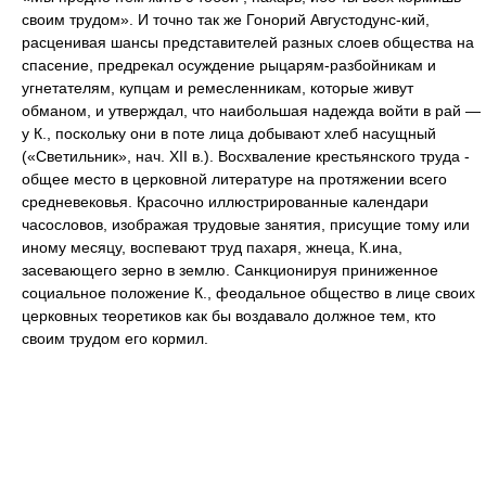
своим трудом». И точно так же Гонорий Августодунс-кий,
расценивая шансы представителей разных слоев общества на
спасение, предрекал осуждение рыцарям-разбойникам и
угнетателям, купцам и ремесленникам, которые живут
обманом, и утверждал, что наибольшая надежда войти в рай —
у К., поскольку они в поте лица добывают хлеб насущный
(«Светильник», нач. XII в.). Восхваление крестьянского труда -
общее место в церковной литературе на протяжении всего
средневековья. Красочно иллюстрированные календари
часословов, изображая трудовые занятия, присущие тому или
иному месяцу, воспевают труд пахаря, жнеца, К.ина,
засевающего зерно в землю. Санкционируя приниженное
социальное положение К., феодальное общество в лице своих
церковных теоретиков как бы воздавало должное тем, кто
своим трудом его кормил.