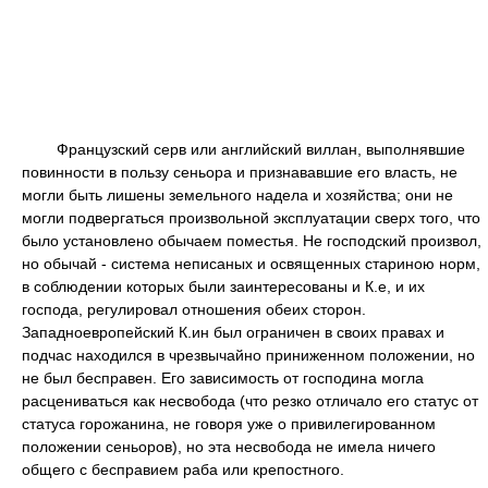
Французский серв или английский виллан, выполнявшие
повинности в пользу сеньора и признававшие его власть, не
могли быть лишены земельного надела и хозяйства; они не
могли подвергаться произвольной эксплуатации сверх того, что
было установлено обычаем поместья. Не господский произвол,
но обычай - система неписаных и освященных стариною норм,
в соблюдении которых были заинтересованы и К.е, и их
господа, регулировал отношения обеих сторон.
Западноевропейский К.ин был ограничен в своих правах и
подчас находился в чрезвычайно приниженном положении, но
не был бесправен. Его зависимость от господина могла
расцениваться как несвобода (что резко отличало его статус от
статуса горожанина, не говоря уже о привилегированном
положении сеньоров), но эта несвобода не имела ничего
общего с бесправием раба или крепостного.