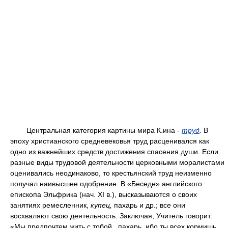
Центральная категория картины мира К.ина -
труд
.
В
эпоху христианского средневековья труд расценивался как
одно из важнейших средств достижения спасения души. Если
разные виды трудовой деятельности церковными моралистами
оценивались неодинаково, то крестьянский труд неизменно
получал наивысшее одобрение. В «Беседе» английского
епископа Эльфрика (нач. XI в.), высказываются о своих
занятиях ремесленник,
купец,
пахарь и др.; все они
восхваляют свою деятельность. Заключая, Учитель говорит:
«Мы предпочтем жить с тобой , пахарь, ибо ты всех кормишь