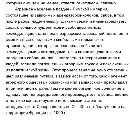
которым оно, тем не менее, отчасти генетически связано.
Аграрное население поздней Римской империи,
состоявшее из зависимых арендаторов-колонов, рабов, в том
числе рабов, наделенных участками земли и инвентарем (servi
casati), вольноотпущенников и свободных мелких
земледельцев, стало после варварских завоеваний постепенно
смешиваться с рядовыми свободными германского
происхождения, которые первоначально были как
земледельцами и скотоводами, так и воинами, участниками
народного собрания, лишь постепенно превратившимися в
людей, всецело поглощенных аграрным трудом и исключенных
из политической жизни. Этот процесс занял не одно столетие и
шел различными путями, в зависимости от того, какой элемент
аграрного общества - романский или варварский - преобладал
в той или иной стране. Тем не менее органичное сочетание в
одном лице непосредственного производителя и воина, вполне
отчетливо констатируемое источниками в странах
скандинавского Севера вплоть до XI—XII вв., обнаружено и на
территории Франции ок. 1000 г.