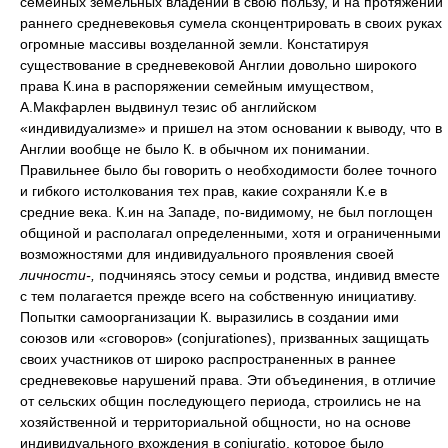
семейных земельных владений в свою пользу, и на протяжении
раннего средневековья сумела сконцентрировать в своих руках
огромные массивы возделанной земли. Констатируя
существование в средневековой Англии довольно широкого
права К.ина в распоряжении семейным имуществом,
А.Макфарлен выдвинул тезис об английском
«индивидуализме» и пришел на этом основании к выводу, что в
Англии вообще не было К. в обычном их понимании.
Правильнее было бы говорить о необходимости более точного
и гибкого истолкования тех прав, какие сохраняли К.е в
средние века. К.ин на Западе, по-видимому, не был поглощен
общиной и располагал определенными, хотя и ограниченными
возможностями для индивидуального проявления своей
личности-,
подчиняясь этосу семьи и родства, индивид вместе
с тем полагается прежде всего на собственную инициативу.
Попытки самоорганизации К. выразились в создании ими
союзов или «сговоров» (conjurationes), призванных защищать
своих участников от широко распространенных в раннее
средневековье нарушений права. Эти объединения, в отличие
от сельских общин последующего периода, строились не на
хозяйственной и территориальной общности, но на основе
индивидуального вхождения в conjuratio, которое было