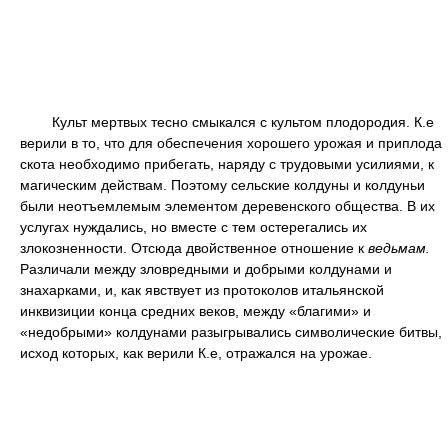
Культ мертвых тесно смыкался с культом плодородия. К.е
верили в то, что для обеспечения хорошего урожая и приплода
скота необходимо прибегать, наряду с трудовыми усилиями, к
магическим действам. Поэтому сельские колдуны и колдуньи
были неотъемлемым элементом деревенского общества. В их
услугах нуждались, но вместе с тем остерегались их
злокозненности. Отсюда двойственное отношение к
ведьмам.
Различали между зловредными и добрыми колдунами и
знахарками, и, как явствует из протоколов итальянской
инквизиции конца средних веков, между «благими» и
«недобрыми» колдунами разыгрывались символические битвы,
исход которых, как верили К.е, отражался на урожае.