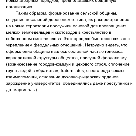
новых аграрных порядков, предполагавших общинную
организацию.
Таким образом, формирование сельской общины,
создание поселений деревенского типа, их распространение
на новые территории послужили основой для превращения
мелких земледельцев и скотоводов в крестьянство в
собственном смысле слова. Этот процесс был тесно связан с
укреплением феодальных отношений. Нетрудно видеть, что
оформление общины явилось составной частью генезиса
корпоративной структуры общества, присущей феодализму
(возникновение городов-коммун и цехового строя, сплочение
групп людей в «братства», fraternitates, своего рода союзы
взаимопомощи, основание духовно-рыцарских орденов,
зарождение университетов; объединялись даже преступники и
др. маргиналы).