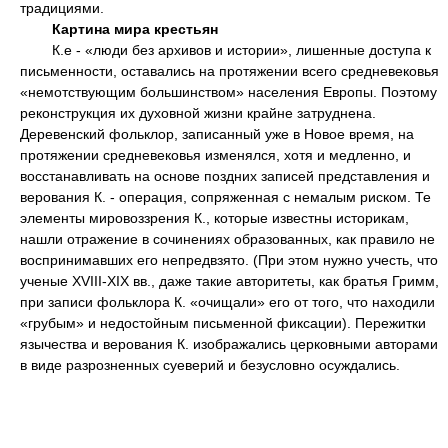
традициями.
Картина мира крестьян
К.е - «люди без архивов и истории», лишенные доступа к
письменности, оставались на протяжении всего средневековья
«немотствующим большинством» населения Европы. Поэтому
реконструкция их духовной жизни крайне затруднена.
Деревенский фольклор, записанный уже в Новое время, на
протяжении средневековья изменялся, хотя и медленно, и
восстанавливать на основе поздних записей представления и
верования К. - операция, сопряженная с немалым риском. Те
элементы мировоззрения К., которые известны историкам,
нашли отражение в сочинениях образованных, как правило не
воспринимавших его непредвзято. (При этом нужно учесть, что
ученые XVIII-XIX вв., даже такие авторитеты, как братья Гримм,
при записи фольклора К. «очищали» его от того, что находили
«грубым» и недостойным письменной фиксации). Пережитки
язычества и верования К. изображались церковными авторами
в виде разрозненных суеверий и безусловно осуждались.