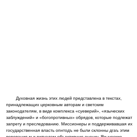
Духовная жизнь этих людей представлена в текстах,
принадлежащих церковным авторам и светским
законодателям, в виде комплекса «суеверий», «языческих
заблуждений» и «богопротивных» обрядов, которые подлежат
запрету и преследованию. Миссионеры и поддерживавшая их
государственная власть опнтодъ не были склонны дгаъ этим
верования м и ритуалам объективную оценку. Языческие