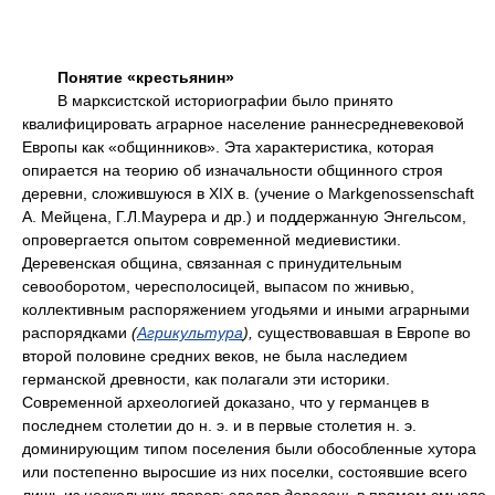
Понятие «крестьянин»
В марксистской историографии было принято
квалифицировать аграрное население раннесредневековой
Европы как «общинников». Эта характеристика, которая
опирается на теорию об изначальности общинного строя
деревни, сложившуюся в XIX в. (учение о Markgenossenschaft
А. Мейцена, Г.Л.Маурера и др.) и поддержанную Энгельсом,
опровергается опытом современной медиевистики.
Деревенская община, связанная с принудительным
севооборотом, чересполосицей, выпасом по жнивью,
коллективным распоряжением угодьями и иными аграрными
распорядками
(
Агрикультура
),
существовавшая в Европе во
второй половине средних веков, не была наследием
германской древности, как полагали эти историки.
Современной археологией доказано, что у германцев в
последнем столетии до н. э. и в первые столетия н. э.
доминирующим типом поселения были обособленные хутора
или постепенно выросшие из них поселки, состоявшие всего