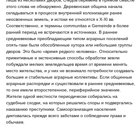
лишь из нескольких дворов; следов
деревень
в прямом смысле
этого слова не обнаружено. Деревенская община начала
складываться в процессе внутренней колонизации ранее
неосвоенных земель, и истоки ее относятся к X-XI вв.
Соответственно, и термины communitas и Gemeinde в более
ранний период не встречаются в источниках. В раннее
средневековье преобладающим типом аграрных поселений
опять-таки были обособленные хутора или небольшие группы
дворов. Это было «время редкого человека». Относительно
примитивные и экстенсивные способы обработки земли
побуждали мелких земледельцев время от времени менять
место жительства, и
у
них не возникало потребности создавать
большие и стабильные аграрные коллективы. Если общинные
аграрные распорядки и существовали в раннее средневековье,
то они имели второстепенное, периферийное значение.
Жители одной местности периодически собирались на
судебные сходки, на которых решались споры и подвергались
наказанию преступники. Самоорганизация населения
диктовалась прежде всего заботами о соблюдении
права
и
обычаев.