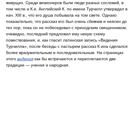
живущих. Среди визионеров были люди разных сословий, в
том числе и К.е. Английский К. по имени Турчилл утверждал в
нач. XIII в., что его душа побывала на том свете. Однако
показательно, что рассказ его был очень сбивчив и неясен до
тех пор, пока он не побеседовал с приходским священником;
очевидно, последний предложил ему некую схему
повествования, и, как гласит латинская запись «Видения
Турчилла», после беседы с пастырем рассказ К.ина сделался
более вразумительным и последовательным. На страницах
этого
видения
как бы встречаются и переплетаются две
традиции — ученая и народная.