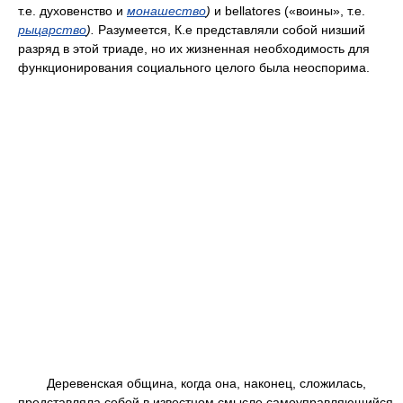
т.е. духовенство и
монашество
)
и bellatores («воины», т.е.
рыцарство
).
Разумеется, К.е представляли собой низший
разряд в этой триаде, но их жизненная необходимость для
функционирования социального целого была неоспорима.
Деревенская община, когда она, наконец, сложилась,
представляла собой в известном смысле самоуправляющийся